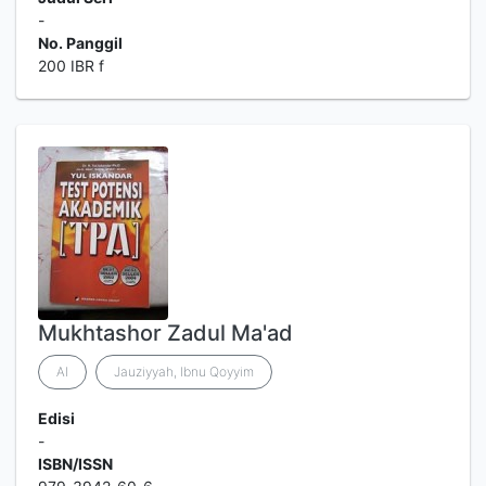
-
No. Panggil
200 IBR f
Mukhtashor Zadul Ma'ad
Al
Jauziyyah, Ibnu Qoyyim
Edisi
-
ISBN/ISSN