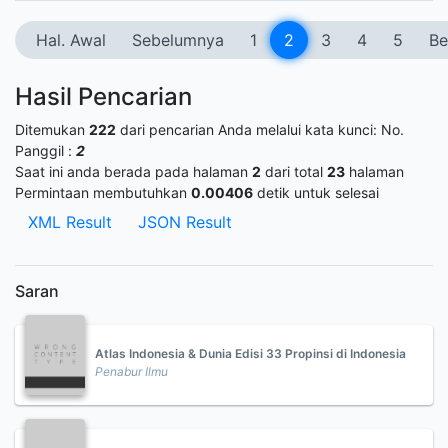
Hal. Awal
Sebelumnya
1
2
3
4
5
Be
Hasil Pencarian
Ditemukan
222
dari pencarian Anda melalui kata kunci:
No.
Panggil :
2
Saat ini anda berada pada halaman
2
dari total
23
halaman
Permintaan membutuhkan
0.00406
detik untuk selesai
XML Result
JSON Result
Saran
Atlas Indonesia & Dunia Edisi 33 Propinsi di Indonesia
Penabur Ilmu