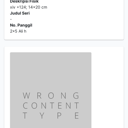
Deskripsi Fisik
xiv +124; 14x20 cm
Judul Seri
-
No. Panggil
2x5 Ali h