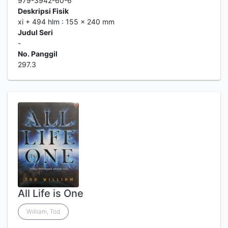
979-3942-60-6
Deskripsi Fisik
xi + 494 hlm : 155 x 240 mm
Judul Seri
-
No. Panggil
297.3
All Life is One
William, Tod