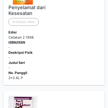
Penyelamat dari
Kesesatan
Al Ghazali, Imam
Edisi
Cetakan 2 1998
ISBN/ISSN
-
Deskripsi Fisik
-
Judul Seri
-
No. Panggil
2x3 AL P