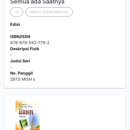
Semua ada Saatnya
Al
Mishiri, Syaikh Mahmud
Edisi
-
ISBN/ISSN
978-979-592-779-2
Deskripsi Fisik
-
Judul Seri
-
No. Panggil
297.5 MISH s