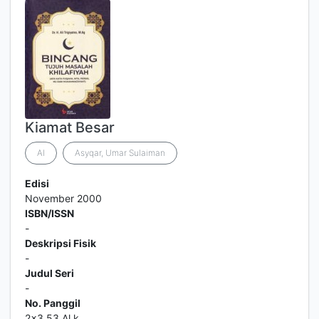
Kiamat Besar
Al
Asyqar, Umar Sulaiman
Edisi
November 2000
ISBN/ISSN
-
Deskripsi Fisik
-
Judul Seri
-
No. Panggil
2x3,53 Al k