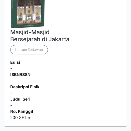
Masjid-Masjid
Bersejarah di Jakarta
Kartum Setiawan
Edisi
-
ISBN/ISSN
-
Deskripsi Fisik
-
Judul Seri
-
No. Panggil
200 SET m