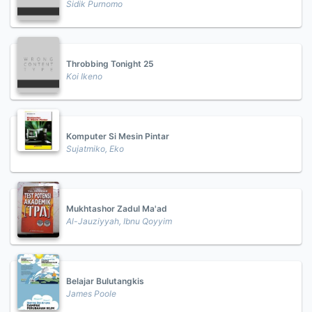
Sidik Purnomo
Throbbing Tonight 25
Koi Ikeno
Komputer Si Mesin Pintar
Sujatmiko, Eko
Mukhtashor Zadul Ma'ad
Al-Jauziyyah, Ibnu Qoyyim
Belajar Bulutangkis
James Poole