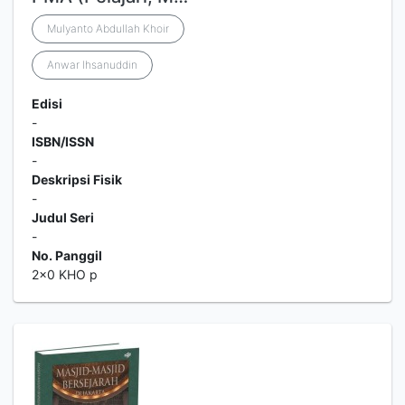
Mulyanto Abdullah Khoir
Anwar Ihsanuddin
Edisi
-
ISBN/ISSN
-
Deskripsi Fisik
-
Judul Seri
-
No. Panggil
2x0 KHO p