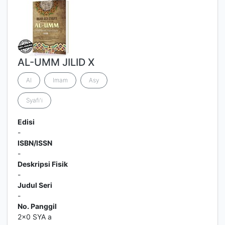
AL-UMM JILID X
Al
Imam
Asy
Syafi'i
Edisi
-
ISBN/ISSN
-
Deskripsi Fisik
-
Judul Seri
-
No. Panggil
2x0 SYA a