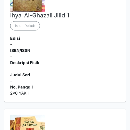
Ihya' Al-Ghazali Jilid 1
Ismail Yakub
Edisi
-
ISBN/ISSN
-
Deskripsi Fisik
-
Judul Seri
-
No. Panggil
2x0 YAK i