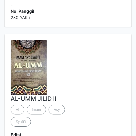
-
No. Panggil
2x0 YAK i
AL-UMM JILID II
Al
Imam
Asy
Syafi'i
Edisi