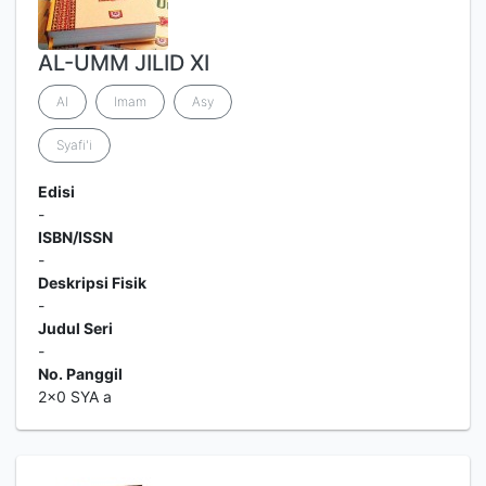
AL-UMM JILID XI
Al
Imam
Asy
Syafi'i
Edisi
-
ISBN/ISSN
-
Deskripsi Fisik
-
Judul Seri
-
No. Panggil
2x0 SYA a