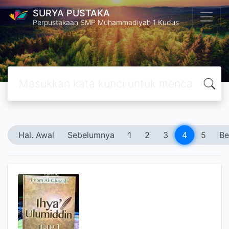
SURYA PUSTAKA
Perpustakaan SMP Muhammadiyah 1 Kudus
Hal. Awal
Sebelumnya
1
2
3
4
5
Be