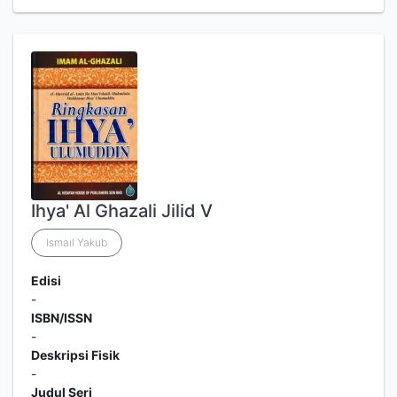
Ihya' Al Ghazali Jilid V
Ismail Yakub
Edisi
-
ISBN/ISSN
-
Deskripsi Fisik
-
Judul Seri