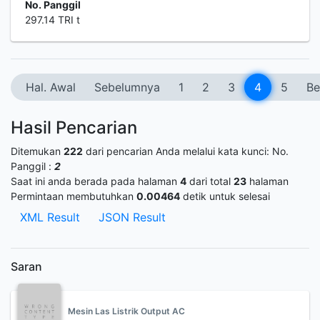
No. Panggil
297.14 TRI t
Hal. Awal
Sebelumnya
1
2
3
4
5
Be
Hasil Pencarian
Ditemukan
222
dari pencarian Anda melalui kata kunci:
No.
Panggil :
2
Saat ini anda berada pada halaman
4
dari total
23
halaman
Permintaan membutuhkan
0.00464
detik untuk selesai
XML Result
JSON Result
Saran
Mesin Las Listrik Output AC