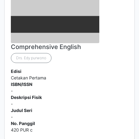
Comprehensive English
Drs. Edy purwono
Edisi
Cetakan Pertama
ISBN/ISSN
-
Deskripsi Fisik
-
Judul Seri
-
No. Panggil
420 PUR c