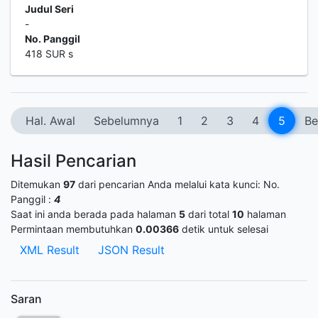
Judul Seri
-
No. Panggil
418 SUR s
Hal. Awal
Sebelumnya
1
2
3
4
5
Be
Hasil Pencarian
Ditemukan
97
dari pencarian Anda melalui kata kunci:
No.
Panggil :
4
Saat ini anda berada pada halaman
5
dari total
10
halaman
Permintaan membutuhkan
0.00366
detik untuk selesai
XML Result
JSON Result
Saran