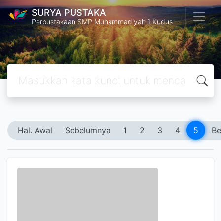
SURYA PUSTAKA
Perpustakaan SMP Muhammadiyah 1 Kudus
Hal. Awal
Sebelumnya
1
2
3
4
5
Be