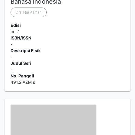
Bahasa Indonesia
Drs. Nur Azman
Edisi
cet.1
ISBN/ISSN
-
Deskripsi Fisik
-
Judul Seri
-
No. Panggil
491.2 AZM s