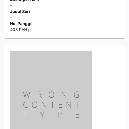
-
Judul Seri
-
No. Panggil
403 RAH p