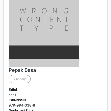
Pepak Basa
S. Raharjo
Edisi
cet.1
ISBN/ISSN
979-994-338-8
Deskripsi Fisik