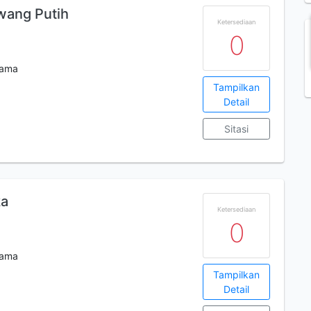
wang Putih
Ketersediaan
0
tama
Tampilkan
Detail
Sitasi
ka
Ketersediaan
0
tama
Tampilkan
Detail