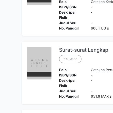
Edisi
Cetakan Ked
ISBN/ISSN
-
Deskripsi
-
Fisik
Judul Seri
-
No. Panggil
600 TUG p
Surat-surat Lengkap
Y.S. Marjo
Edisi
Cetakan Per
ISBN/ISSN
-
Deskripsi
-
Fisik
Judul Seri
-
No. Panggil
651.6 MAR s