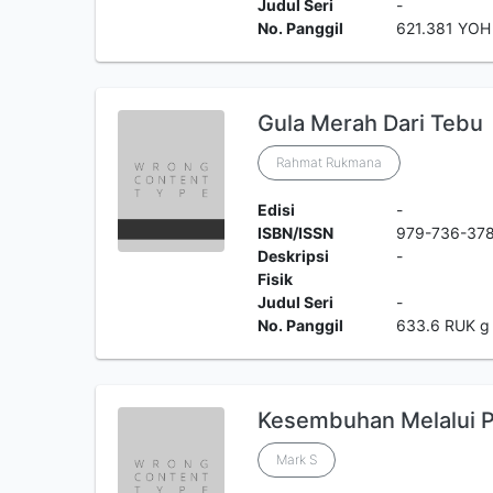
Judul Seri
-
No. Panggil
621.381 YOH
Gula Merah Dari Tebu
Rahmat Rukmana
Edisi
-
ISBN/ISSN
979-736-37
Deskripsi
-
Fisik
Judul Seri
-
No. Panggil
633.6 RUK g
Kesembuhan Melalui Pi
Mark S