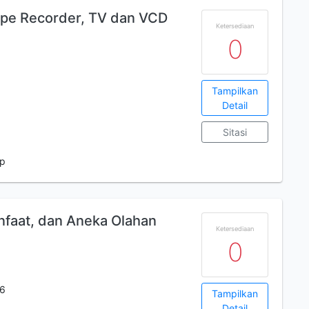
Tape Recorder, TV dan VCD
Ketersediaan
0
Tampilkan
Detail
Sitasi
 p
nfaat, dan Aneka Olahan
Ketersediaan
0
06
Tampilkan
Detail