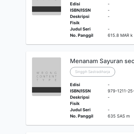
Edisi
-
ISBN/ISSN
-
Deskripsi
-
Fisik
Judul Seri
-
No. Panggil
615.8 MAR k
Menanam Sayuran sec
Singgih Sastradiharja
Edisi
-
ISBN/ISSN
979-1211-25
Deskripsi
-
Fisik
Judul Seri
-
No. Panggil
635 SAS m