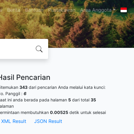
si
Berita
Bantuan
Pustakawan
Area Anggota
Hasil Pencarian
itemukan
343
dari pencarian Anda melalui kata kunci:
o. Panggil :
6
aat ini anda berada pada halaman
5
dari total
35
alaman
ermintaan membutuhkan
0.00525
detik untuk selesai
XML Result
JSON Result