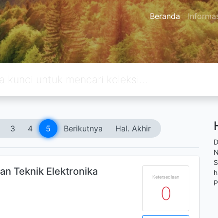
Beranda
Informa
3
4
5
Berikutnya
Hal. Akhir
D
N
S
an Teknik Elektronika
h
Ketersediaan
P
0