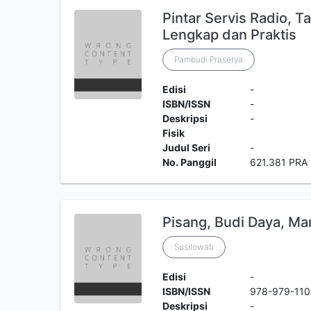
Pintar Servis Radio, 
Lengkap dan Praktis
Pambudi Prasetya
Edisi
-
ISBN/ISSN
-
Deskripsi
-
Fisik
Judul Seri
-
No. Panggil
621.381 PRA
Pisang, Budi Daya, Ma
Susilowati
Edisi
-
ISBN/ISSN
978-979-11
Deskripsi
-