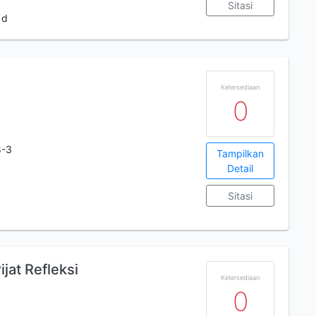
Sitasi
 d
Ketersediaan
0
8-3
Tampilkan
Detail
Sitasi
jat Refleksi
Ketersediaan
0