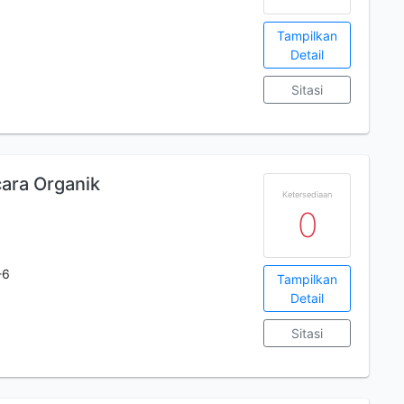
Tampilkan
Detail
Sitasi
ara Organik
Ketersediaan
0
-6
Tampilkan
Detail
Sitasi