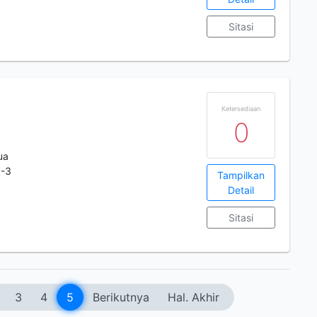
Sitasi
Ketersediaan
0
ua
1-3
Tampilkan
Detail
Sitasi
3
4
5
Berikutnya
Hal. Akhir