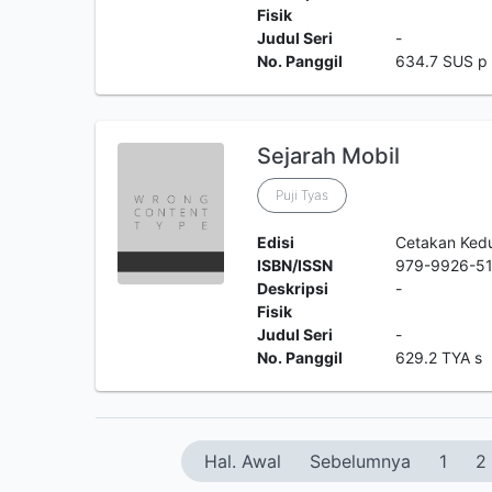
Fisik
Judul Seri
-
No. Panggil
634.7 SUS p
Sejarah Mobil
Puji Tyas
Edisi
Cetakan Ked
ISBN/ISSN
979-9926-5
Deskripsi
-
Fisik
Judul Seri
-
No. Panggil
629.2 TYA s
Hal. Awal
Sebelumnya
1
2