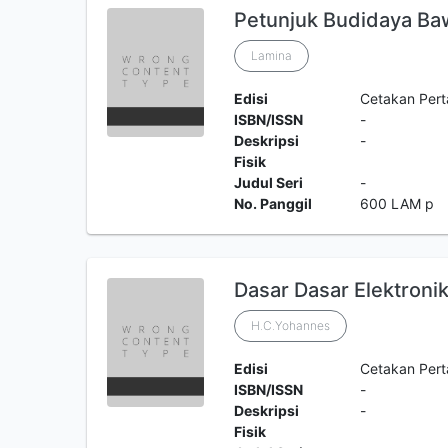
Petunjuk Budidaya Ba
Lamina
Edisi
Cetakan Per
ISBN/ISSN
-
Deskripsi
-
Fisik
Judul Seri
-
No. Panggil
600 LAM p
Dasar Dasar Elektroni
H.C.Yohannes
Edisi
Cetakan Per
ISBN/ISSN
-
Deskripsi
-
Fisik