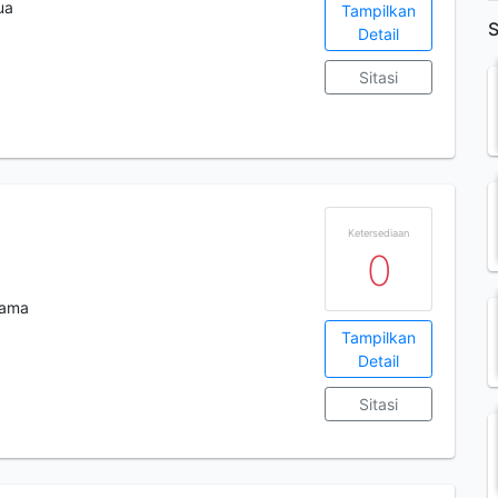
ua
Tampilkan
S
Detail
Sitasi
Ketersediaan
0
tama
Tampilkan
Detail
Sitasi