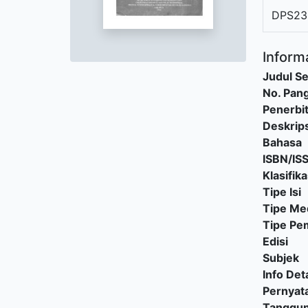
DPS23
Informa
Judul Se
No. Pang
Penerbi
Deskrips
Bahasa
ISBN/IS
Klasifika
Tipe Isi
Tipe Me
Tipe P
Edisi
Subjek
Info Deta
Pernyat
Tanggu