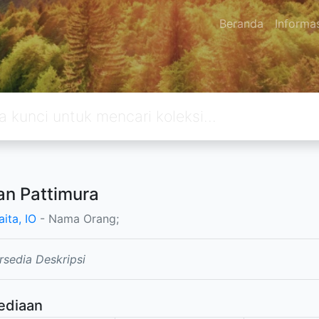
Beranda
Informa
an Pattimura
ita, IO
- Nama Orang;
rsedia Deskripsi
ediaan