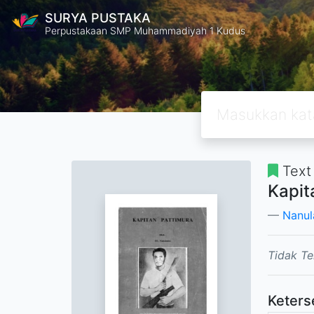
SURYA PUSTAKA
Perpustakaan SMP Muhammadiyah 1 Kudus
Text
Kapit
Nanula
Tidak Te
Keters