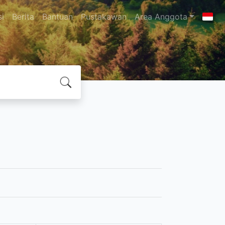
si
Berita
Bantuan
Pustakawan
Area Anggota