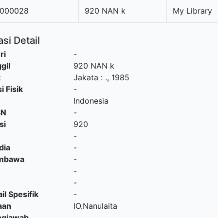
000028
920 NAN k
My Library
si Detail
ri
-
gil
920 NAN k
t
Jakata
:
.,
1985
i Fisik
-
Indonesia
SN
-
si
920
-
dia
-
embawa
-
-
-
il Spesifik
-
aan
IO.Nanulaita
ngjawab