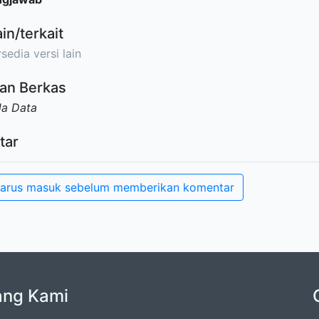
ain/terkait
sedia versi lain
an Berkas
da Data
tar
arus masuk sebelum memberikan komentar
ang Kami