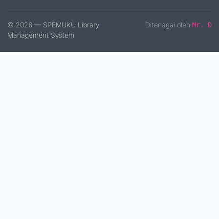
© 2026 — SPEMUKU Library
Ditenagai oleh
Mr. D
Management System