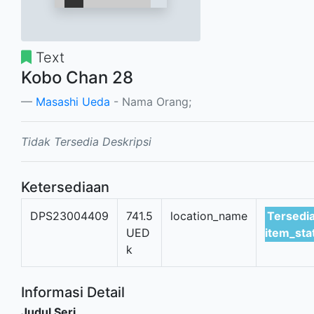
Text
Kobo Chan 28
Masashi Ueda
- Nama Orang;
Tidak Tersedia Deskripsi
Ketersediaan
DPS23004409
741.5
location_name
Tersedia
UED
item_st
k
Informasi Detail
Judul Seri