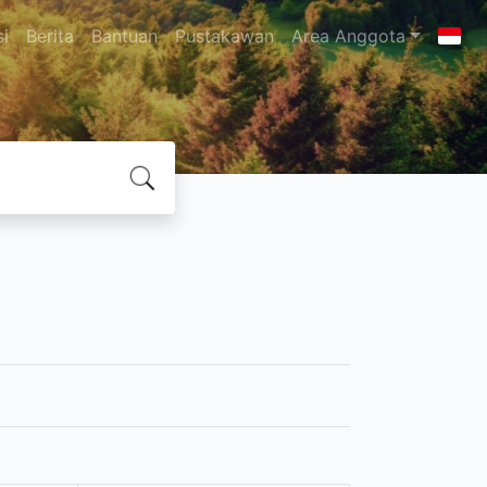
si
Berita
Bantuan
Pustakawan
Area Anggota