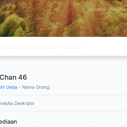
Beranda
Informa
 Chan 46
hi Ueda
- Nama Orang;
rsedia Deskripsi
ediaan