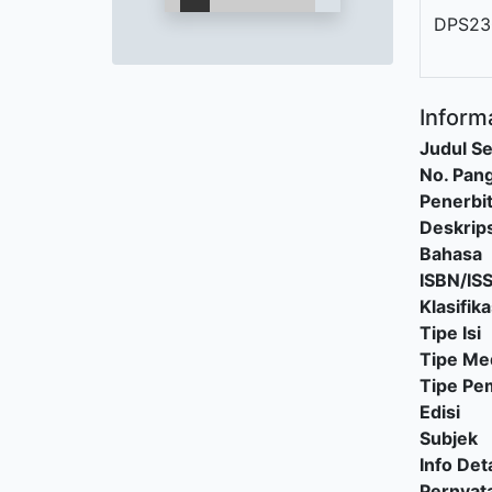
DPS23
Informa
Judul Se
No. Pang
Penerbi
Deskrips
Bahasa
ISBN/IS
Klasifika
Tipe Isi
Tipe Me
Tipe P
Edisi
Subjek
Info Deta
Pernyat