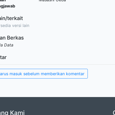
ngjawab
ain/terkait
sedia versi lain
an Berkas
da Data
tar
arus masuk sebelum memberikan komentar
ang Kami