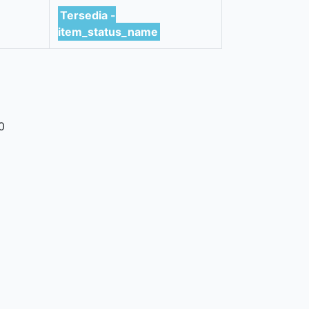
Tersedia -
item_status_name
0