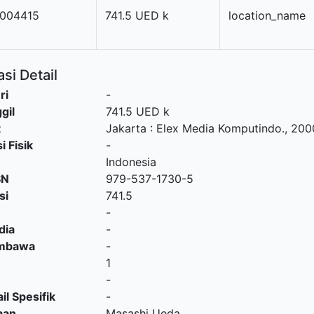
004415
741.5 UED k
location_name
si Detail
ri
-
gil
741.5 UED k
t
Jakarta
:
Elex Media Komputindo
.,
200
i Fisik
-
Indonesia
SN
979-537-1730-5
si
741.5
-
dia
-
embawa
-
1
-
il Spesifik
-
aan
Masashi Ueda