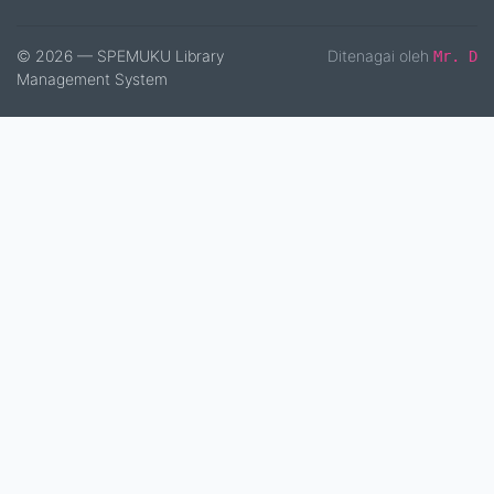
© 2026 — SPEMUKU Library
Ditenagai oleh
Mr. D
Management System