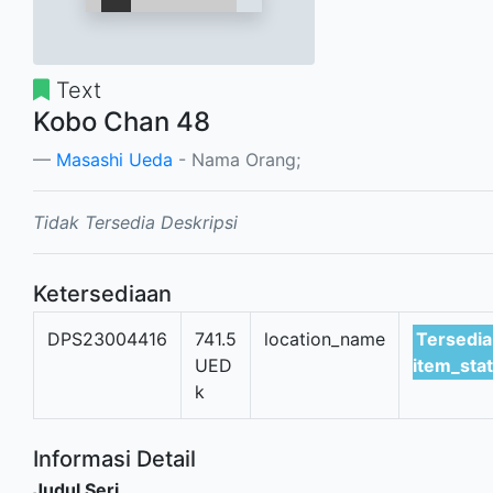
Text
Kobo Chan 48
Masashi Ueda
- Nama Orang;
Tidak Tersedia Deskripsi
Ketersediaan
DPS23004416
741.5
location_name
Tersedia
UED
item_sta
k
Informasi Detail
Judul Seri