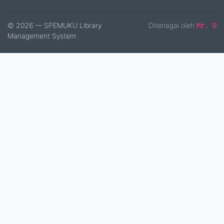
© 2026 — SPEMUKU Library
Ditenagai oleh
Mr. D
Management System