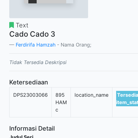
Text
Cado Cado 3
Ferdirifa Hamzah
- Nama Orang;
Tidak Tersedia Deskripsi
Ketersediaan
DPS23003066
895
location_name
Tersedia
HAM
item_st
c
Informasi Detail
Judul Seri