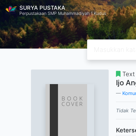
SURYA PUSTAKA
Perpustakaan SMP Muhammadiyah 1 Kudus
Text
Ijo A
Komun
Tidak Te
Keters