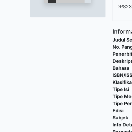
DPS23
Informa
Judul Se
No. Pang
Penerbi
Deskrips
Bahasa
ISBN/IS
Klasifika
Tipe Isi
Tipe Me
Tipe P
Edisi
Subjek
Info Deta
Pernyat