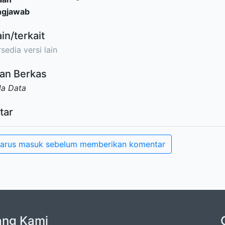
ngjawab
ain/terkait
sedia versi lain
an Berkas
da Data
tar
arus masuk sebelum memberikan komentar
ang Kami