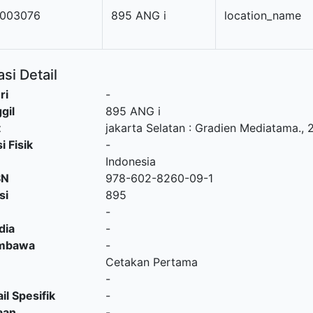
003076
895 ANG i
location_name
si Detail
ri
-
gil
895 ANG i
t
jakarta Selatan
:
Gradien Mediatama
.,
i Fisik
-
Indonesia
SN
978-602-8260-09-1
si
895
-
dia
-
embawa
-
Cetakan Pertama
-
il Spesifik
-
aan
-