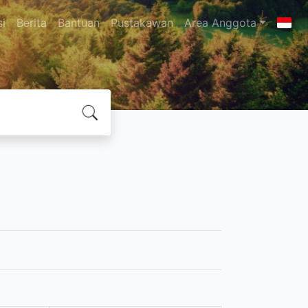
si
Berita
Bantuan
Pustakawan
Area Anggota