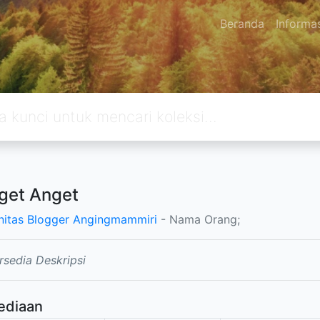
Beranda
Informa
nget Anget
itas Blogger Angingmammiri
- Nama Orang;
rsedia Deskripsi
ediaan