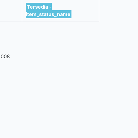
Tersedia -
item_status_name
2008