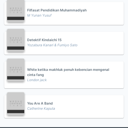
Filfasat Pendidikan Muhammadiyah
M Yunan Yusuf
Detektif Kindaichi 15
Yozabura Kanari & Fumiyo Sato
White ketika makhluk penuh kebencian mengenal
cinta fang
London jack
You Are A Band
Catherine Kaputa