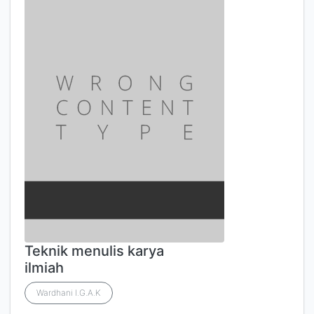
Teknik menulis karya
ilmiah
Wardhani I.G.A.K