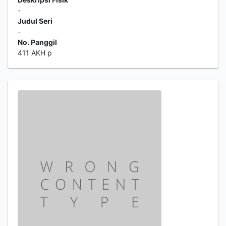
-
Judul Seri
-
No. Panggil
411 AKH p