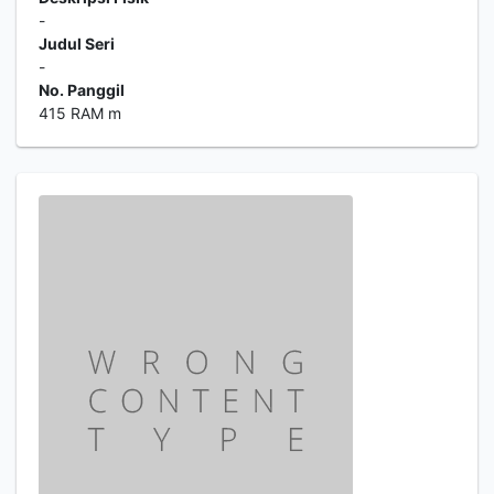
-
Judul Seri
-
No. Panggil
415 RAM m