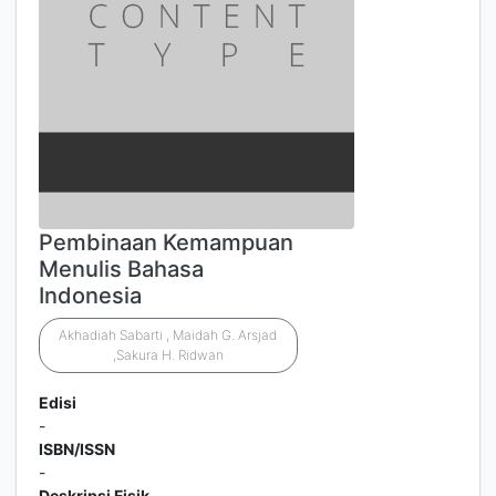
Pembinaan Kemampuan
Menulis Bahasa
Indonesia
Akhadiah Sabarti , Maidah G. Arsjad
,Sakura H. Ridwan
Edisi
-
ISBN/ISSN
-
Deskripsi Fisik