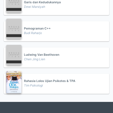
Garis dan Kedudukannya
Dewi Marsiyah
Pemograman C++
Budi Raharjo
Ludwing Van Beethoven
Chen Jing Lien
Rahasia Lolos Ujian Psikotes & TPA
Tim Psikologi