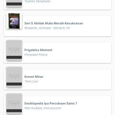
Yoshito Yamahara
Seri 5 Akhlak Mulia Meraih Kesuksesan
Mubarok, Achmad - Mintarti, Sri
Prigelelss Moment
Primasari Prisca
Komet Minor
Tere Liye
Ensiklopedia Ipa Percobaan Sains 1
Nita Sudarjo, Irna suryono