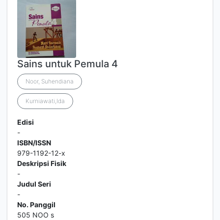
Sains untuk Pemula 4
Noor, Suhendiana
Kurniawati,Ida
Edisi
-
ISBN/ISSN
979-1192-12-x
Deskripsi Fisik
-
Judul Seri
-
No. Panggil
505 NOO s