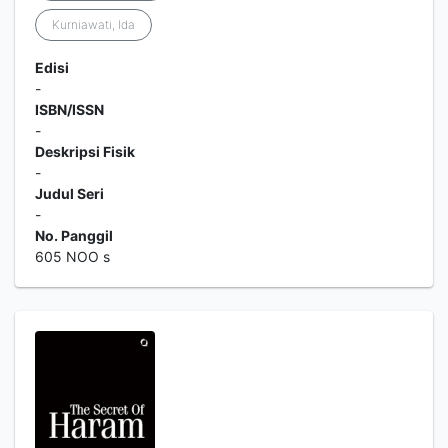
Kurniawati, Ida
Edisi
-
ISBN/ISSN
-
Deskripsi Fisik
-
Judul Seri
-
No. Panggil
605 NOO s