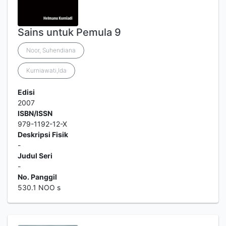
Sains untuk Pemula 9
Noor, Suhendiana
Kurniawati,Ida
Edisi
2007
ISBN/ISSN
979-1192-12-X
Deskripsi Fisik
-
Judul Seri
-
No. Panggil
530.1 NOO s