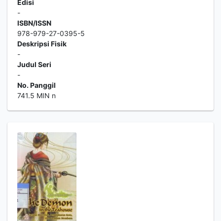
Edisi
-
ISBN/ISSN
978-979-27-0395-5
Deskripsi Fisik
-
Judul Seri
-
No. Panggil
741.5 MIN n