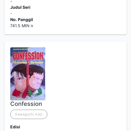
-
Judul Seri
-
No. Panggil
741.5 MIN n
Confession
Kawaguchi, Kaiji
Edisi