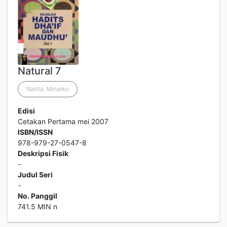
Natural 7
Narita, Minarko
Edisi
Cetakan Pertama mei 2007
ISBN/ISSN
978-979-27-0547-8
Deskripsi Fisik
-
Judul Seri
-
No. Panggil
741.5 MIN n