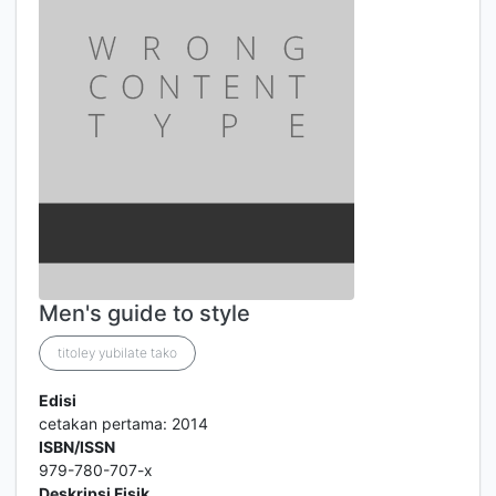
Men's guide to style
titoley yubilate tako
Edisi
cetakan pertama: 2014
ISBN/ISSN
979-780-707-x
Deskripsi Fisik