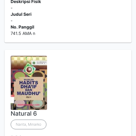
Deskripsi Fisik
-
Judul Seri
-
No. Panggil
741.5 AMA n
Natural 6
Narita, Minarko