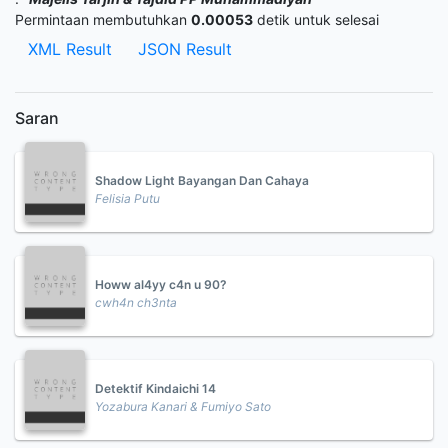
Permintaan membutuhkan
0.00053
detik untuk selesai
XML Result
JSON Result
Saran
Shadow Light Bayangan Dan Cahaya
Felisia Putu
Howw al4yy c4n u 90?
cwh4n ch3nta
Detektif Kindaichi 14
Yozabura Kanari & Fumiyo Sato