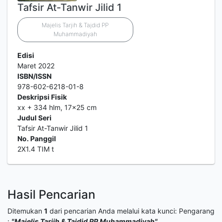
Tafsir At-Tanwir Jilid 1
Majelis Tarjih & Tajdid PP
Muhammadiyah
Edisi
Maret 2022
ISBN/ISSN
978-602-6218-01-8
Deskripsi Fisik
xx + 334 hlm, 17x25 cm
Judul Seri
Tafsir At-Tanwir Jilid 1
No. Panggil
2X1.4 TIM t
Hasil Pencarian
Ditemukan
1
dari pencarian Anda melalui kata kunci:
Pengarang
:
"Majelis Tarjih & Tajdid PP Muhammadiyah"