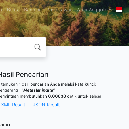
si
Berita
Bantuan
Pustakawan
Area Anggota
Hasil Pencarian
itemukan
1
dari pencarian Anda melalui kata kunci:
engarang :
"Meta Hanindita"
ermintaan membutuhkan
0.00038
detik untuk selesai
XML Result
JSON Result
aran