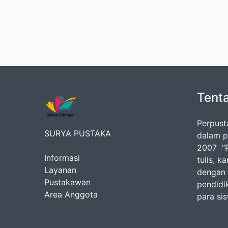
Tent
Perpust
SURYA PUSTAKA
dalam p
2007 “P
Informasi
tulis, k
Layanan
dengan 
Pustakawan
pendidik
Area Anggota
para si