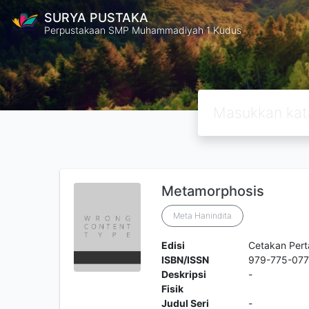
SURYA PUSTAKA
Perpustakaan SMP Muhammadiyah 1 Kudus
Metamorphosis
Meta Hanindita
Edisi
Cetakan Per
ISBN/ISSN
979-775-077
Deskripsi
-
Fisik
Judul Seri
-