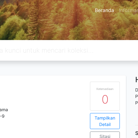
Beranda
Informa
Ketersediaan
D
0
P
P
tama
-9
Tampilkan
Detail
S
Sitasi