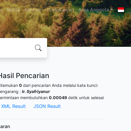
si
Berita
Bantuan
Pustakawan
Area Anggota
Hasil Pencarian
itemukan
0
dari pencarian Anda melalui kata kunci:
engarang :
Ir. Syafriyanur
ermintaan membutuhkan
0.00049
detik untuk selesai
XML Result
JSON Result
aran