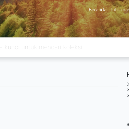
Beranda
Informa
D
P
P
S