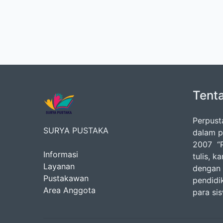
Tent
Perpust
SURYA PUSTAKA
dalam p
2007 “P
Informasi
tulis, k
Layanan
dengan 
Pustakawan
pendidik
Area Anggota
para si