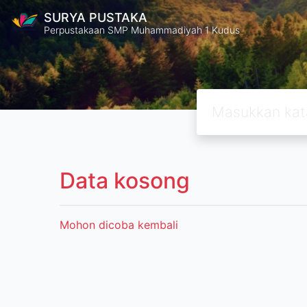
SURYA PUSTAKA
Perpustakaan SMP Muhammadiyah 1 Kudus
Data kosong
Mohon dicoba kembali