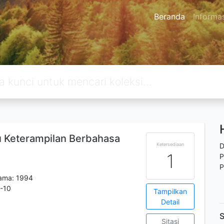
Beranda
Informa
u Keterampilan Berbahasa
Ketersediaan
D
1
P
P
tama: 1994
-10
Tampilkan
Detail
S
Sitasi