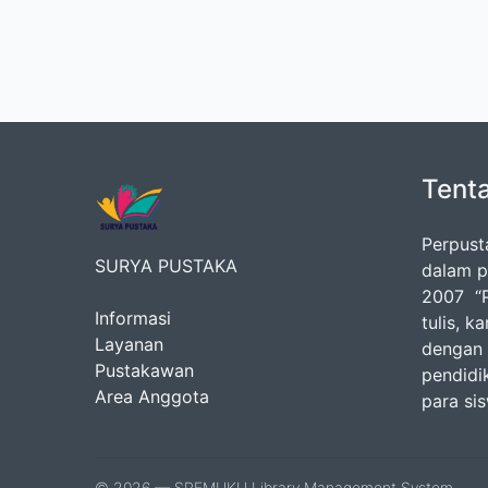
Tent
Perpust
SURYA PUSTAKA
dalam p
2007 “P
Informasi
tulis, k
Layanan
dengan 
Pustakawan
pendidik
Area Anggota
para si
© 2026 — SPEMUKU Library Management System