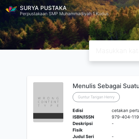
SURYA PUSTAKA
Perpustakaan SMP Muhammadiyah 1 Kudus
Menulis Sebagai Suat
Guntur Tarigan Henry
Edisi
cetakan per
ISBN/ISSN
979-404-119
Deskripsi
-
Fisik
Judul Seri
-