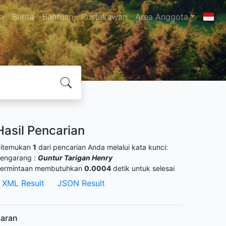
si
Berita
Bantuan
Pustakawan
Area Anggota
Hasil Pencarian
itemukan
1
dari pencarian Anda melalui kata kunci:
engarang :
Guntur Tarigan Henry
ermintaan membutuhkan
0.0004
detik untuk selesai
XML Result
JSON Result
aran